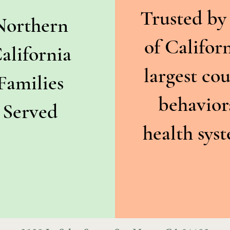
Trusted by
Northern
of Californ
alifornia
largest co
Families
behavior
Served
health sys