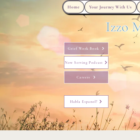
Home
Your Journey With Us
Izzo M
Grief Work Book
Now Serving Podcast
Careers
Habla Espanol?