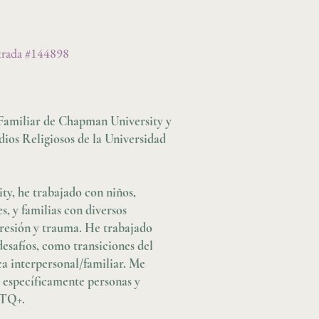
strada #144898
Familiar de Chapman University y
dios Religiosos de la Universidad
y, he trabajado con niños,
, y familias con diversos
resión y trauma. He trabajado
esafíos, como transiciones del
ca interpersonal/familiar. Me
, específicamente personas y
BTQ+.