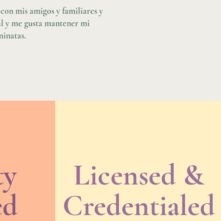
con mis amigos y familiares y
nal y me gusta mantener mi
minatas.
ty
Licensed &
ed
Credentialed