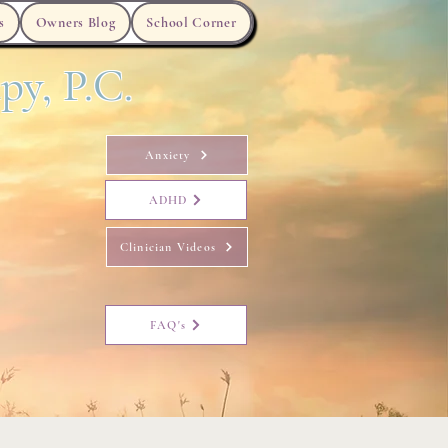
s
Owners Blog
School Corner
py, P.C.
Anxiety
ADHD
Clinician Videos
FAQ's