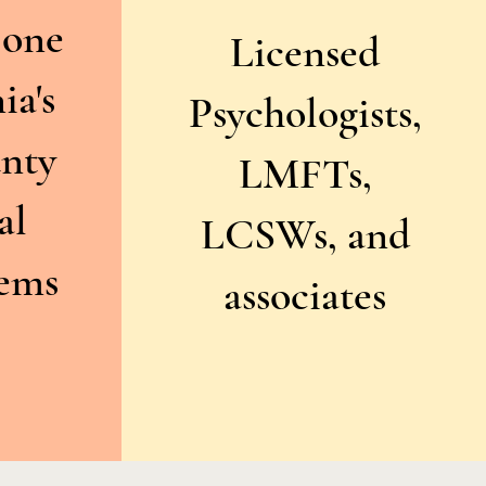
 one
Licensed
ia's
Psychologists,
unty
LMFTs,
al
LCSWs, and
tems
associates